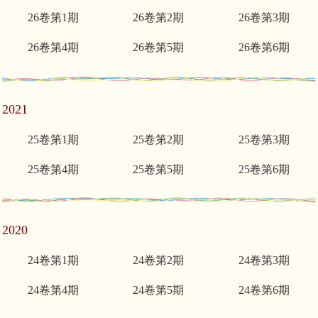
26卷第1期
26卷第2期
26卷第3期
26卷第4期
26卷第5期
26卷第6期
2021
25卷第1期
25卷第2期
25卷第3期
25卷第4期
25卷第5期
25卷第6期
2020
24卷第1期
24卷第2期
24卷第3期
24卷第4期
24卷第5期
24卷第6期