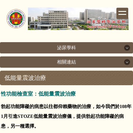
跳
到
主
要
內
容
區
泌尿學科
相關連結
泌尿學科
低能量震波治療
相關連結
關於泌尿科
成功大學
性功能檢查室：低能量震波治療
次專科介紹
勃起功能障礙的病患以往都仰賴藥物的治療，如今我們於108年
成大醫院
醫療團隊
1月引進STOZE低能量震波治療儀，提供勃起功能障礙的病
台灣泌尿科醫學會
患，另一種選擇。
檢查室簡介