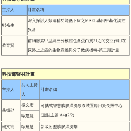
主持人
計畫名稱
深入探討人類造精功能低下症之MAEL基因甲基化調控
鄭裕生
異常
前胸腺素甲型與三分模體包含蛋白質21之間交互作用在
蔡育賢
尿路上皮癌的生物意義與分子致病機轉-第二期計畫
科技部醫材計畫
共同主持
主持人
計畫名稱
人
楊文宏
可攜式智慧膀胱灌洗尿液裝置應用於長照中心
翁振勛
(重點主題:A4)(2/2)
歐建慧
楊文宏
歐建慧
新吸附型膀胱灌洗劑