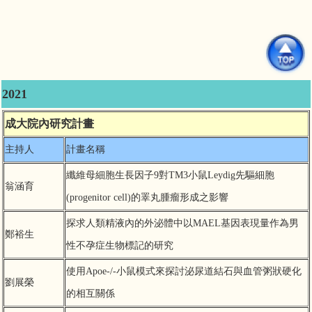
2021
成大院內研究計畫
主持人
計畫名稱
纖維母細胞生長因子9對TM3小鼠Leydig先驅細胞
翁涵育
(progenitor cell)的睪丸腫瘤形成之影響
探求人類精液內的外泌體中以MAEL基因表現量作為男
鄭裕生
性不孕症生物標記的研究
使用Apoe-/-小鼠模式來探討泌尿道結石與血管粥狀硬化
劉展榮
的相互關係