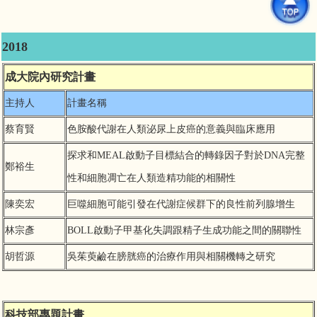
2018
成大院內研究計畫
主持人
計畫名稱
蔡育賢
色胺酸代謝在人類泌尿上皮癌的意義與臨床應用
探求和MEAL啟動子目標結合的轉錄因子對於DNA完整
鄭裕生
性和細胞凋亡在人類造精功能的相關性
陳奕宏
巨噬細胞可能引發在代謝症候群下的良性前列腺增生
林宗彥
BOLL啟動子甲基化失調跟精子生成功能之間的關聯性
胡哲源
吳茱萸鹼在膀胱癌的治療作用與相關機轉之研究
科技部專題計畫