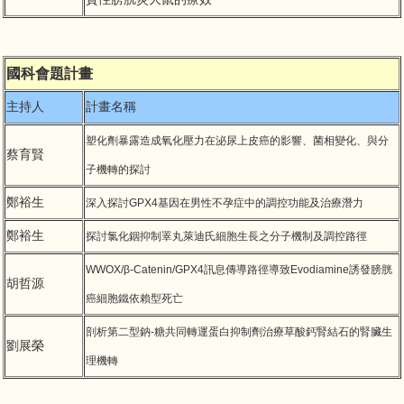
國科會題計畫
主持人
計畫名稱
塑化劑暴露造成氧化壓力在泌尿上皮癌的影響、菌相變化、與分
蔡育賢
子機轉的探討
鄭裕生
深入探討
GPX4
基因在男性不孕症中的調控功能及治療潛力
鄭裕生
探討氯化銦抑制睪丸萊迪氏細胞生長之分子機制及調控路徑
WWOX/β-Catenin/GPX4
訊息傳導路徑導致
Evodiamine
誘發膀胱
胡哲源
癌細胞鐵依賴型死亡
剖析第二型鈉
-
糖共同轉運蛋白抑制劑治療草酸鈣腎結石的腎臟生
劉展榮
理機轉