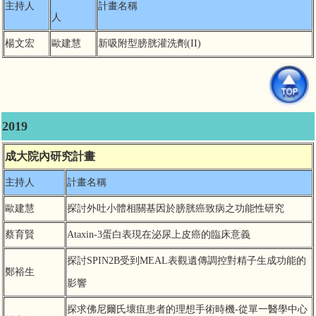
主持人
計畫名稱
人
楊文宏
歐建慧
新吸附型膀胱灌洗劑(II)
2019
成大院內研究計畫
主持人
計畫名稱
歐建慧
探討外吐小體相關基因於膀胱癌致病之功能性研究
蔡育賢
Ataxin-3蛋白表現在泌尿上皮癌的臨床意義
探討SPIN2B受到MEAL表觀遺傳調控對精子生成功能的
鄭裕生
影響
探求佛尼爾氏壞疽患者的理想手術時機-從單一醫學中心