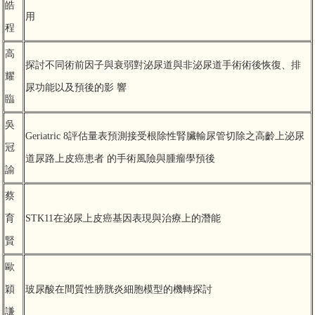
皓
用
程
高
探討不同術前因子與衰弱對泌尿道與非泌尿道手術術後恢復、排
耀
尿功能以及預後的影 響
臨
吳
Geriatric 8評估量表預測接受根除性腎臟輸尿管切除之高齡上泌尿
冠
道尿路上皮癌患者 的手術風險與腫瘤學預後
諭
蔡
育
STK11在泌尿上皮癌基因表現與治療上的潛能
賢
歐
穎
玻尿酸在間質性膀胱炎細胞模型的機轉探討
謙