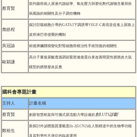
前列腺癌病人尿液代謝組學、氧化壓力與塑化劑代謝物含量與疾
蔡育賢
病風險的相關性及分子調控機轉
探討巨噬細胞介導的GATA3下調誘導VEGF-C表現並促進上尿路上
詹皓程
皮癌淋巴管侵襲的機制
吳冠諭
術後脾臟體積變化對腎細胞癌根治性手術預後的相關性
高分子量玻尿酸透過調節緊密連接蛋白來改善間質性膀胱炎大鼠
歐穎謙
模型的膀胱發炎反應
國科會專題計畫
主持人
計畫名稱
蔡育賢
創LUTS診斷
創新智慧框架與可攜式尿流動力學設備於
新探討外泌體脂質運載蛋白-2(LCN2)在人類精道中的生物學功能
鄭裕生
及其對男性不孕症的臨床運用