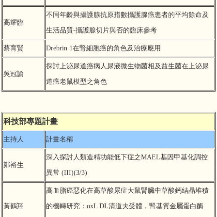
不同年齡與攝護腺抗原指數攝護腺癌患者的平均餘命及
高耀臨
生活品質-攝護腺切片與否的臨床參考
蔡育賢
Drebrin 1在腎細胞癌的角色及治療應用
探討上泌尿道癌病人尿液微生物菌相及益生菌在上泌尿
吳冠諭
道癌老鼠模型之角色
科技部專題計畫
主持人
計畫名稱
深入探討人類造精功能低下症之MAEL基因甲基化調控
鄭裕生
異常 (III)(3/3)
高血脂癌惡化在高草酸尿症大鼠腎臟中草酸鈣結晶堆積
黃鶴翔
的機轉研究：oxL DL清道夫受體，腎基質金屬蛋白酶