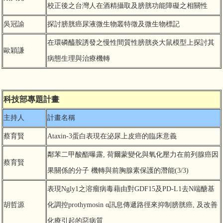
校正後之台灣人在酒精攝取及膀胱功能障礙之相關性
吳冠諭
探討膀胱癌尿液微生物叢特徵及微生物標記
在環磷醯胺誘發之慢性間質性膀胱炎大鼠模型上探討其
歐穎謙
病態生理與治療機轉
科技部專題計畫
主持人
計畫名稱
蔡育賢
Ataxin-3蛋白表現在泌尿上皮癌的臨床意義
鄰苯二甲酸酯曝露, 荷爾蒙變化與氧化壓力在前列腺癌因
蔡育賢
果關係的分子 機轉與前胸腺素保護的潛能(3/3)
表現Ngly1之溶瘤病毒藉由對GDF15及PD-L1去N端醣基
胡哲源
化調控prothymosin α訊息傳遞路徑來抑制膀胱癌, 及改善
化療引起的惡病質