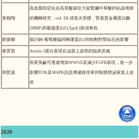
高血脂癌惡化在高草酸尿症大鼠腎臟中草酸鈣結晶堆積
黃鶴翔
的機轉研究：oxL DL清道夫受體，腎基質金屬蛋白酶
(MMP)和載脂蛋白E(ApoE)扮演角色
劉展榮
探討鈉-葡萄糖協同轉運蛋白2抑制劑對腎結石的影響
蔡育賢
Ataxin-3蛋白表現在泌尿上皮癌的臨床意義
吳茱萸鹼可透過增加WWOX及減少FGFR表現，進一步
胡哲源
影響PI3K及MAPK訊息傳遞路徑來抑制膀胱泌尿道上皮
癌
2020