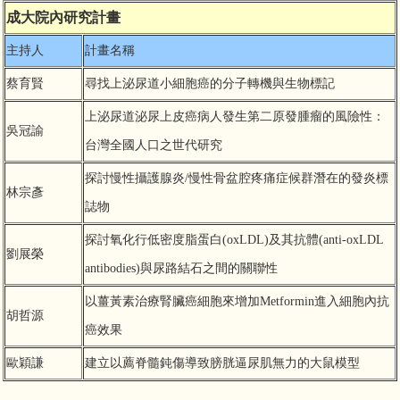
成大院內研究計畫
主持人
計畫名稱
蔡育賢
尋找上泌尿道小細胞癌的分子轉機與生物標記
上泌尿道泌尿上皮癌病人發生第二原發腫瘤的風險性：
吳冠諭
台灣全國人口之世代研究
探討慢性攝護腺炎/慢性骨盆腔疼痛症候群潛在的發炎標
林宗彥
誌物
探討氧化行低密度脂蛋白(oxLDL)及其抗體(anti-oxLDL
劉展榮
antibodies)與尿路結石之間的關聯性
以薑黃素治療腎臟癌細胞來增加Metformin進入細胞內抗
胡哲源
癌效果
歐穎謙
建立以薦脊髓鈍傷導致膀胱逼尿肌無力的大鼠模型