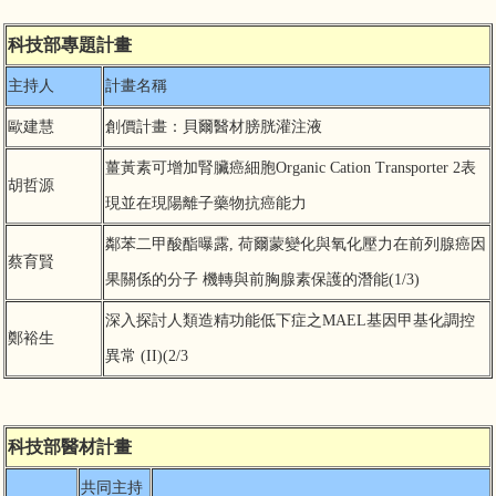
科技部專題計畫
主持人
計畫名稱
歐建慧
創價計畫：貝爾醫材膀胱灌注液
薑黃素可增加腎臟癌細胞Organic Cation Transporter 2表
胡哲源
現並在現陽離子藥物抗癌能力
鄰苯二甲酸酯曝露, 荷爾蒙變化與氧化壓力在前列腺癌因
蔡育賢
果關係的分子 機轉與前胸腺素保護的潛能(1/3)
深入探討人類造精功能低下症之MAEL基因甲基化調控
鄭裕生
異常 (II)(2/3
科技部醫材計畫
共同主持