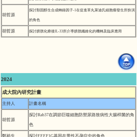
探討類固醇生合成轉錄因子
-1
在促進睪丸萊迪氏細胞瘤發生所扮演
胡哲源
的角色
胡哲源
探討膀胱化療後
IL-33
所介導膀胱纖維化的機轉及臨床應用
2024
成大院內研究計畫
主持人
計畫名稱
探討Rab37在調節
巨噬細胞防禦尿路致病性大腸桿菌的角
胡哲源
色
鄭裕生
探討EEEF1G基因在男性不孕症中的角色