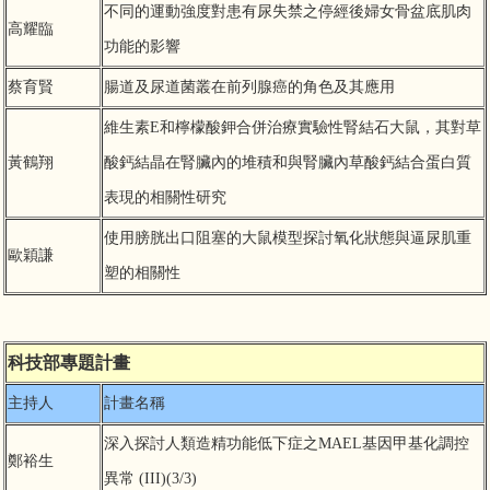
不同的運動強度對患有尿失禁之停經後婦女骨盆底肌肉
高耀臨
功能的影響
蔡育賢
腸道及尿道菌叢在前列腺癌的角色及其應用
維生素E和檸檬酸鉀合併治療實驗性腎結石大鼠，其對草
黃鶴翔
酸鈣結晶在腎臟內的堆積和與腎臟內草酸鈣結合蛋白質
表現的相關性研究
使用膀胱出口阻塞的大鼠模型探討氧化狀態與逼尿肌重
歐穎謙
塑的相關性
科技部專題計畫
主持人
計畫名稱
深入探討人類造精功能低下症之MAEL基因甲基化調控
鄭裕生
異常 (III)(3/3)