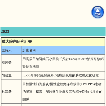
2023
成大院內研究計畫
主持人
計畫名稱
用高尿草酸腎結石小鼠模式探討Dapagliflozin治療草酸鈣
劉展榮
腎結石機轉
胡哲源
IL-33介導的絲裂黴素C治療膀胱癌的膀胱纖維化研究
男性慢性前列腺炎/慢性盆腔疼痛症候群(CP/CPPS)患者
林宗彥
的腸道、精液、泌尿微生物群及其與精子DNA片段化的
關係