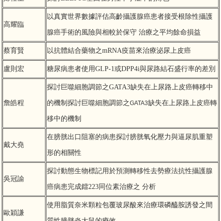
以真實世界數據評估高齡攝護腺癌患者接受根除性攝護
高耀臨
腺癌手術的風險與相較於保守 治療之平均餘命損益
蔡育賢
以抗體結合藥物之mRNA疫苗來治療泌尿上皮癌
盧則宏
糖尿病患者使用GLP-1或DPP4i與尿路結石盛行率的差別
探討巨噬細胞調節之GATA3缺失在上尿路上皮癌轉移中
詹皓程
的機制探討巨噬細胞調節之
缺失在上尿路上皮癌轉
GATA3
移中的機制
在膀胱出口阻塞的病患探討膀胱氧化壓力與逼尿肌重塑
戴大堯
形的相關性
探討動態生物標記用於預測轉移性去勢療法抗性攝護腺
吳冠諭
癌病患完成鐳223同位素治療之 分析
使用脂質奈米顆粒包覆玻尿酸來治療環磷醯胺誘發之間
歐穎謙
質性膀胱炎大鼠的療效