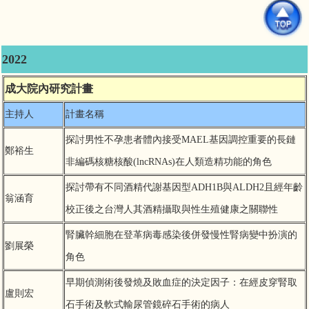
2022
成大院內研究計畫
主持人
計畫名稱
探討男性不孕患者體內接受MAEL基因調控重要的長鏈
鄭裕生
非編碼核糖核酸(lncRNAs)在人類造精功能的角色
探討帶有不同酒精代謝基因型ADH1B與ALDH2且經年齡
翁涵育
校正後之台灣人其酒精攝取與性生殖健康之關聯性
腎臟幹細胞在登革病毒感染後併發慢性腎病變中扮演的
劉展榮
角色
早期偵測術後發燒及敗血症的決定因子：在經皮穿腎取
盧則宏
石手術及軟式輸尿管鏡碎石手術的病人