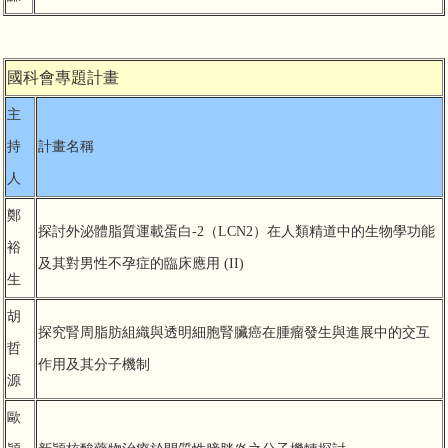
國科會專題計畫
主
持
計畫名稱
人
鄭
探討外泌體脂質運載蛋白-2（LCN2）在人類精道中的生物學功能
裕
及其對男性不孕症的臨床應用 (II)
生
胡
探究腎周脂肪組織與透明細胞腎臟癌在腫瘤發生與進展中的交互
哲
作用及其分子機制
源
歐