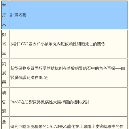
主
鳳凰泌尿基金會FB
教學訓練
持
計畫名稱
人
研究成果
鄭
鳳凰基金會
裕
探討LCN2基因和小鼠睪丸內鐵依賴性細胞死亡的關係
生
交通資訊
劉
新型礦物皮質固醇受體拮抗劑在草酸鈣腎結石中的角色再探──由
相關規章
展
腎臟保護到潛在風 險
榮
胡
哲
Rab37在防禦尿路致病性大腸桿菌的機制探討
源
詹
研究巨噬细胞驅動的GATA3去乙醯化在上尿路上皮癌轉移中的作