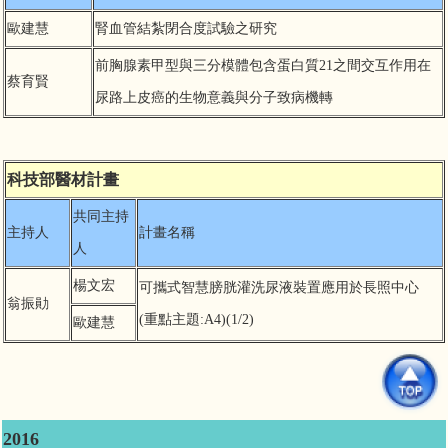
歐建慧
腎血管結紮閉合度試驗之研究
前胸腺素甲型與三分模體包含蛋白質21之間交互作用在
蔡育賢
尿路上皮癌的生物意義與分子致病機轉
科技部醫材計畫
共同主持
主持人
計畫名稱
人
楊文宏
可攜式智慧膀胱灌洗尿液裝置應用於長照中心
翁振勛
(重點主題:A4)(1/2)
歐建慧
2016