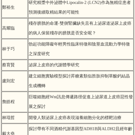
研究精漿中外泌體中Lipocalin-2 (LCN2)作為無精症患者
鄭裕生
預測後續取精結果的可能性
殘存膀胱的命運-雙側腎臟缺失且有上泌尿道泌尿上皮癌
高耀臨
的病人保留殘存的膀胱是否安全呢？
勃起功能障礙年輕男性臨床特徵和陰莖血流動力學特徵
林于巧
之深度研究
蔡育賢
泌尿上皮癌的代謝體學研究
建立細胞實驗模型探討昇糖素類似胜肽抑制草酸鈣結晶
盧則宏
生成機轉
巨噬細胞經Wnt訊息傳遞路徑促進上泌尿道上皮癌惡性發
詹皓程
展之探討
林琨哲
開發人類泌尿上皮癌表現滋養細胞分化的標靶治療
探討帶有不同酒精代謝基因型ADH1B與ALDH2且經年齡
戴大堯