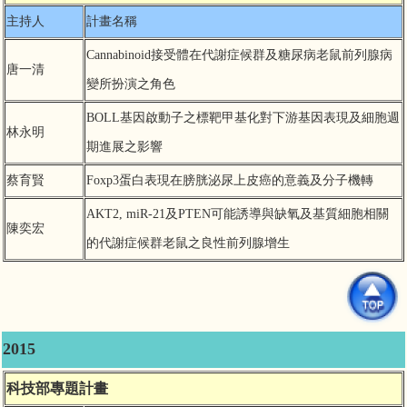
主持人
計畫名稱
Cannabinoid接受體在代謝症候群及糖尿病老鼠前列腺病
唐一清
變所扮演之角色
BOLL基因啟動子之標靶甲基化對下游基因表現及細胞週
林永明
期進展之影響
蔡育賢
Foxp3蛋白表現在膀胱泌尿上皮癌的意義及分子機轉
AKT2, miR-21及PTEN可能誘導與缺氧及基質細胞相關
陳奕宏
的代謝症候群老鼠之良性前列腺增生
2015
科技部專題計畫