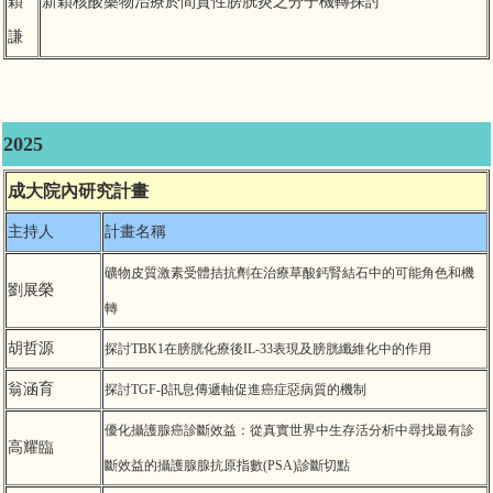
穎
新穎核酸藥物治療於間質性膀胱炎之分子機轉探討
謙
2025
成大院內研究計畫
主持人
計畫名稱
礦物皮質激素受體拮抗劑在治療草酸鈣腎結石中的可能角色和機
劉展榮
轉
胡哲源
探討TBK1在膀胱化療後IL-33表現及膀胱纖維化中的作用
翁涵育
探討TGF-
β
訊息傳遞軸促進癌症惡病質的機制
優化攝護腺癌診斷效益：從真實世界中生存活分析中尋找最有診
高耀臨
斷效益的攝護腺腺抗原指數(PSA)診斷切點