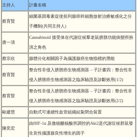
主持人
計畫名稱
細菌基因毒素促使前列腺癌幹細胞放射治療敏感化之分
蔡育賢
子機制(共同主持人)
Cannabinoid 接受体在代謝症候羣老鼠膀胱功能病變所扮
唐一清
演之角色
蔡宗欣
腺體分化相關因子為攝護腺癌生物指標的潛能
整合性非侵入膀胱癌生物感測器 – 子計畫四：整合性非
蔡育賢
侵入膀胱癌生物感測器之臨床驗證及診斷效用(1/2)
整合性非侵入膀胱癌生物感測器 – 子計畫四：整合性非
蔡育賢
侵入膀胱癌生物感測器之臨床驗證及診斷效用(2/2)
歐建慧
自動式可連續性血管組織結紮閉合裝置
由HIF-1α 及微核醣核酸所調控的Akt2是代謝症候群鼠發
陳奕宏
生良性攝護腺良性增生的因子