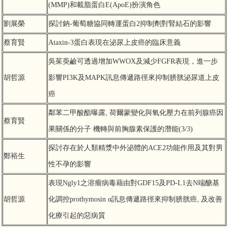
(MMP)和載脂蛋白E(ApoE)扮演角色
劉展榮
探討鈉-葡萄糖協同轉運蛋白2抑制劑對腎結石的影響
蔡育賢
Ataxin-3蛋白表現在泌尿上皮癌的臨床意義
吳茱萸鹼可透過增加WWOX及減少FGFR表現，進一步
胡哲源
影響PI3K及MAPK訊息傳遞路徑來抑制膀胱泌尿道上皮
癌
鄰苯二甲酸酯曝露, 荷爾蒙變化與氧化壓力在前列腺癌因
蔡育賢
果關係的分子 機轉與前胸腺素保護的潛能(3/3)
探討存在於人類精漿中外泌體的ACE2功能作用及其對男
鄭裕生
性不孕的影響
表現Ngly1之溶瘤病毒藉由對GDF15及PD-L1去N端醣基
胡哲源
化調控prothymosin α訊息傳遞路徑來抑制膀胱癌, 及改善
化療引起的惡病質