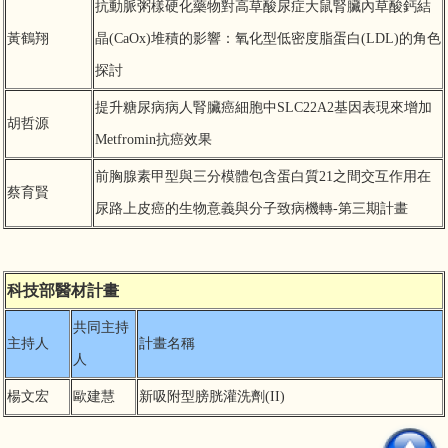
抗動脈粥樣硬化藥物對高草酸尿症大鼠腎臟內草酸鈣結
黃鶴翔
晶(CaOx)堆積的影響：氧化型低密度脂蛋白(LDL)的角色
探討
提升糖尿病病人腎臟癌細胞中SLC22A2基因表現來增加
胡哲源
Metfromin抗癌效果
前胸腺素甲型與三分模體包含蛋白質21之間交互作用在
蔡育賢
尿路上皮癌的生物意義與分子致病機轉-第三期計畫
科技部醫材計畫
共同主持
主持人
計畫名稱
人
楊文宏
歐建慧
新吸附型膀胱灌洗劑(II)