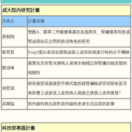
成大院內研究計畫
主持人
計畫名稱
雙酚A、鄰苯二甲酸鹽暴露在血脂異常、腎臟傷害與形成
黃鶴翔
腎泌尿結石之間所扮演角色的研究
蔡育賢
Foxp3蛋白表現在膀胱泌尿上皮癌疾病進行時的分子機轉
嚴重先天性腎水腫病人尿液生物標記與腎臟功能改變的
鄭鴻琳
相關性
經前腹腔或後腹腔手輔式腹腔鏡腎臟輸尿管切除術是否
胡哲源
會影響上泌尿道上皮癌病人後續之膀胱上皮癌復發?
高耀臨
前列腺特異抗原對前列腺癌患者生活品質的影響
科技部專題計畫