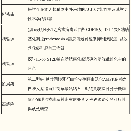
探討存在於人類精漿中外泌體的ACE2功能作用及其對男
鄭裕生
性不孕的影響
(續)表現Ngly1之溶瘤病毒藉由對GDF15及PD-L1去N端醣
胡哲源
基化調控prothymosin α訊息傳遞路徑來抑制膀胱癌, 及改
善化療引起的惡病質
探討IL-33/ST2L軸在膀胱癌化療誘導的膀胱纖維化中的
胡哲源
角色
第二型鈉-糖共同轉運蛋白抑制劑藉由活化AMPK依賴之
劉展榮
自嗜反應進而抑制草酸鈣結石：動物實驗探討分子機轉
遠距物理治療訓練對患有尿失禁之停經後婦女的可行性
高耀臨
與成效研究