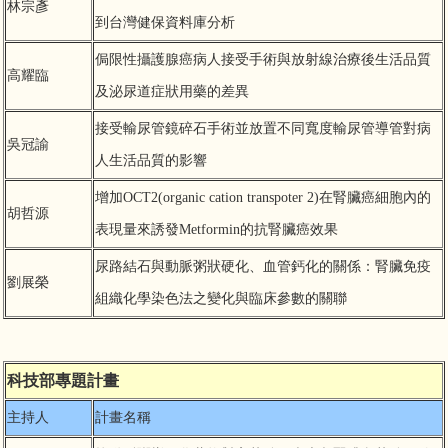
林宗彥
到台灣健保資料庫分析
侷限性攝護腺癌病人接受手術與放射線治療後生活品質
高耀臨
及泌尿道症狀用藥的差異
接受輸尿管鏡碎石手術並放置不同寬度輸尿管導管對病
吳冠諭
人生活品質的影響
增加OCT2(organic cation transpoter 2)在腎臟癌細胞內的
胡哲源
表現量來誘發Metformin的抗腎臟癌效果
尿路結石與動脈粥狀硬化、血管鈣化的關係：腎臟免疫
劉展榮
組織化學染色法之變化與臨床參數的關聯
科技部專題計畫
主持人
計畫名稱