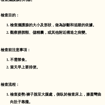
鳳凰泌尿基金會FB
教學訓練
檢查目的：
研究成果
檢查攝護腺的大小及形狀，做為診斷和追蹤的依據。
觀察膀胱頸、儲精囊，或其他附近構造之病變。
鳳凰基金會
交通資訊
檢查前注意事項：
相關規章
不需禁食。
當天早上要排便。
檢查流程：
檢查姿勢:褲子脫至大腿處，側臥於檢查床上，膝蓋彎曲
向肚子靠攏。