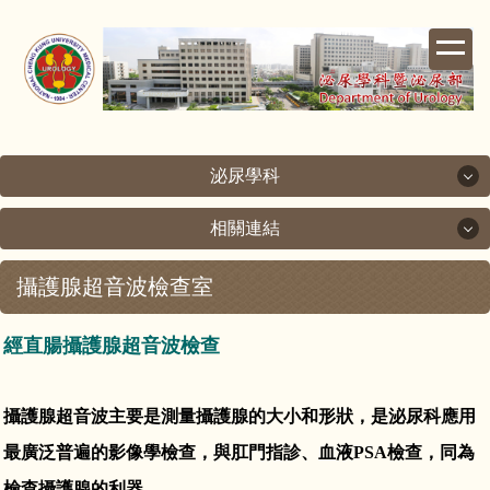
跳
到
主
要
內
容
區
泌尿學科
相關連結
泌尿學科
攝護腺超音波檢查室
相關連結
關於泌尿科
成功大學
經直腸攝護腺超音波檢查
次專科介紹
成大醫院
醫療團隊
攝護腺超音波主要是測量攝護腺的大小和形狀，是泌尿科應用
最廣泛普遍的影像學檢查，與肛門指診、血液PSA檢查，同為
台灣泌尿科醫學會
檢查室簡介
檢查攝護腺的利器。