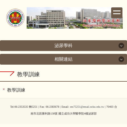
跳
到
主
要
內
容
區
泌尿學科
相關連結
泌尿學科
相關連結
教學訓練
關於泌尿科
成功大學
次專科介紹
教學訓練
成大醫院
醫療團隊
Tel:06-2353535 轉5251 | Fax: 06-2383678 | Email:
em75251@email.ncku.edu.tw
| 70403 台
南市北區勝利路138號 國立成功大學醫學院4樓泌尿部
台灣泌尿科醫學會
檢查室簡介